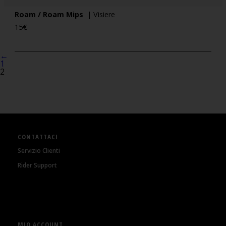
Roam / Roam Mips
| Visiere
15
€
←
1
2
CONTATTACI
Servizio Clienti
Rider Support
MIO ACCOUNT