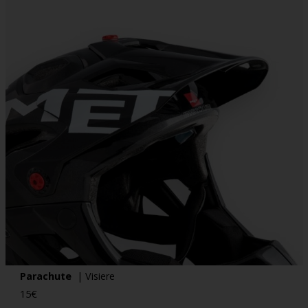
Parachute
| Visiere
15
€