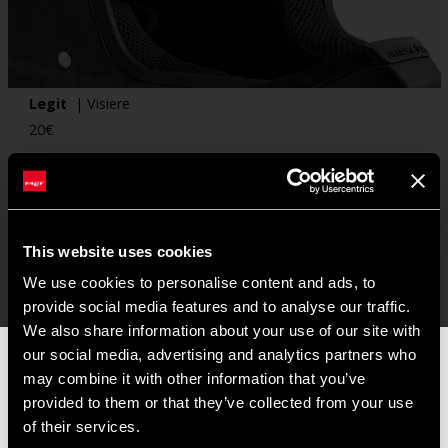
Legit
| Visiere
20
€
This website uses cookies
We use cookies to personalise content and ads, to
provide social media features and to analyse our traffic.
We also share information about your use of our site with
our social media, advertising and analytics partners who
📦
AVVISO DI CHIUSURA ESTIVA
📦
may combine it with other information that you’ve
I nostri uffici e il magazzino resteranno chiusi dall'
8 al 17
provided to them or that they’ve collected from your use
agosto
per la pausa estiva.
of their services.
Gli ordini effettuati durante questo periodo saranno elaborati