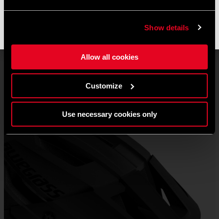
non appena riprenderanno le attività e le spedizioni
potrebbero subire un leggero ritardo.
Show details
Grazie per la comprensione e buona pedalate! 🚴🚴🏻‍♀️
Allow all cookies
Customize
Rogue Core Mips
| Visiere
15
€
Use necessary cookies only