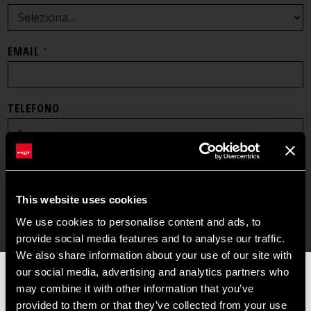
EMAIL
*
TELEFONO
MESSAGGIO
*
This website uses cookies
We use cookies to personalise content and ads, to
provide social media features and to analyse our traffic.
We also share information about your use of our site with
Descrivi il motivo della tua richiesta qui sopra.
our social media, advertising and analytics partners who
📦
AVVISO DI CHIUSURA ESTIVA
📦
may combine it with other information that you’ve
A
Accetto che questo sito conservi le informazioni
I nostri uffici e il magazzino resteranno chiusi dall'
8 al 17
provided to them or that they’ve collected from your use
C
inviate al fine di poter rispondere alla mia richiesta, come