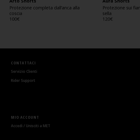
Arto Shorts
Aura Shorts
Protezione completa dall’anca alla
Protezione sui fia
coscia
sella
100
€
120
€
CONTATTACI
Servizio Clienti
Rider Support
MIO ACCOUNT
Accedi / Unisciti a MET