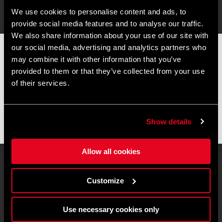
We use cookies to personalise content and ads, to
provide social media features and to analyse our traffic.
We also share information about your use of our site with
our social media, advertising and analytics partners who
📦
AVVISO DI CHIUSURA ESTIVA
📦
may combine it with other information that you’ve
I nostri uffici e il magazzino resteranno chiusi dall'
8 al 17
provided to them or that they’ve collected from your use
agosto
per la pausa estiva.
of their services.
Gli ordini effettuati durante questo periodo saranno elaborati
non appena riprenderanno le attività e le spedizioni
potrebbero subire un leggero ritardo.
Show details
Grazie per la comprensione e buone pedalate! 🚴🚴🏻‍♀️
Allow all cookies
ARTO – protezione dai fianchi alle cosce
Customize
I nuovi
pantaloncini Arto
offrono
la massima
Use necessary cookies only
protezione in discesa
, con un design leggero e
discreto che resta praticamente invisibile sotto i