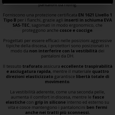
pantaloni da riding.
Forniscono una protezione certificata
EN 1621 Livello 1
Tipo B
per i fianchi, grazie agli
inserti in schiuma EVA
SAS-TEC
, sagomati in modo ergonomico, che
proteggono anche
cosce e coccige
.
Progettati per essere efficaci nelle posizioni aggressive
tipiche della discesa, i protettori sono posizionati in
modo da
non interferire con la vestibilità
dei
pantaloni da DH.
Il tessuto
traforato
assicura
eccellente traspirabilità
e asciugatura rapida
, mentre il materiale
quattro
direzioni elasticizzato
garantisce
libertà totale di
movimento
.
La vestibilità aderente, come una seconda pelle,
aumenta il comfort in discesa, mentre le
fasce
elastiche
con
grip in silicone
interno ed esterno su
vita e cosce mantengono i pantaloncini
ben fermi
anche nei tratti più sconnessi.