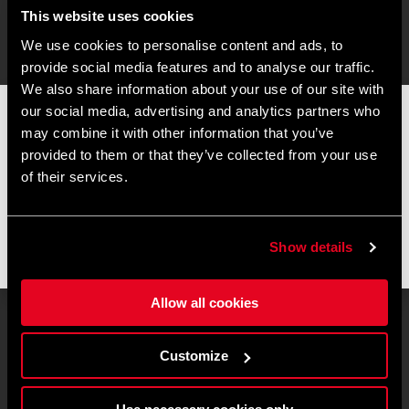
This website uses cookies
We use cookies to personalise content and ads, to
provide social media features and to analyse our traffic.
We also share information about your use of our site with
our social media, advertising and analytics partners who
📦
AVVISO DI CHIUSURA ESTIVA
📦
may combine it with other information that you’ve
I nostri uffici e il magazzino resteranno chiusi dall'
8 al 17
provided to them or that they’ve collected from your use
agosto
per la pausa estiva.
of their services.
Gli ordini effettuati durante questo periodo saranno elaborati
non appena riprenderanno le attività e le spedizioni
potrebbero subire un leggero ritardo.
Show details
Grazie per la comprensione e buona pedalate! 🚴🚴🏻‍♀️
Allow all cookies
Eldar
| Set Imbottiture
10
€
Customize