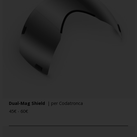
Dual-Mag Shield
| per Codatronca
45
€
-
60
€