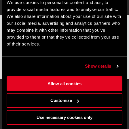
We use cookies to personalise content and ads, to
provide social media features and to analyse our traffic.
We also share information about your use of our site with
our social media, advertising and analytics partners who
📦
AVVISO DI CHIUSURA ESTIVA
📦
may combine it with other information that you’ve
I nostri uffici e il magazzino resteranno chiusi dall'
8 al 17
provided to them or that they’ve collected from your use
agosto
per la pausa estiva.
of their services.
Gli ordini effettuati durante questo periodo saranno elaborati
non appena riprenderanno le attività e le spedizioni
potrebbero subire un leggero ritardo.
Show details
Grazie per la comprensione e buone pedalate! 🚴🚴🏻‍♀️
Allow all cookies
Customize
Use necessary cookies only