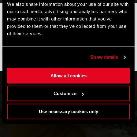
We also share information about your use of our site with
our social media, advertising and analytics partners who
📦
AVVISO DI CHIUSURA ESTIVA
📦
may combine it with other information that you’ve
I nostri uffici e il magazzino resteranno chiusi dall'
8 al 17
provided to them or that they’ve collected from your use
agosto
per la pausa estiva.
of their services.
Gli ordini effettuati durante questo periodo saranno elaborati
non appena riprenderanno le attività e le spedizioni
potrebbero subire un leggero ritardo.
Show details
Grazie per la comprensione e buone pedalate! 🚴🚴🏻‍♀️
Allow all cookies
Customize
Use necessary cookies only