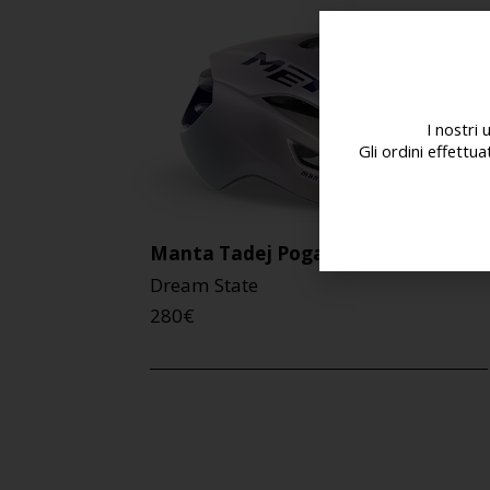
I nostri 
Gli ordini effettu
Manta Tadej Pogačar
Dream State
280
€