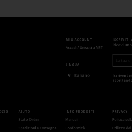
MIO ACCOUNT
ISCRIVITI
Ricevi uno
Accedi / Unisciti a MET
LINGUA
Italiano
Iscrivendot
accettando
OZIO
AIUTO
INFO PRODOTTI
PRIVACY
Stato Ordini
Manuali
Politica sul
Spedizioni e Consegne
Conformità
Utilizzo de