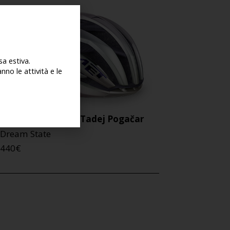
a estiva.
no le attività e le
Trenta 3K Carbon Tadej Pogačar
Dream State
440
€