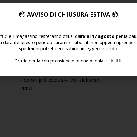
📦
AVVISO DI CHIUSURA ESTIVA
📦
uffici e il magazzino resteranno chiusi dall'
8 al 17 agosto
per la paus
ati durante questo periodo saranno elaborati non appena riprenderan
spedizioni potrebbero subire un leggero ritardo.
Grazie per la comprensione e buone pedalate! 🚴🚴🏻‍♀️
Trenta 3K Carbon Rainbow Edition
I colori più esclusivi del ciclismo
440
€