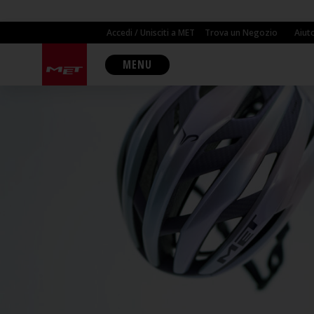
Accedi / Unisciti a MET
Trova un Negozio
Aiut
MENU