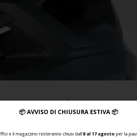
1.
📦
AVVISO DI CHIUSURA ESTIVA
📦
Pulire la superficie del casco con acqua e sapone neutro e
lasciare asciugare.
uffici e il magazzino resteranno chiusi dall'
8 al 17 agosto
per la paus