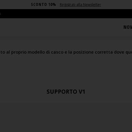
SCONTO 10%
Registrati alla Newsletter
o
ALLARE MAGNETIC USB
NOV
atto al proprio modello di casco e la posizione corretta dove 
SUPPORTO V1