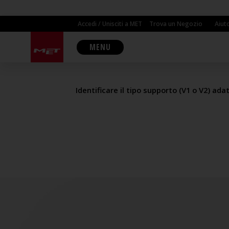
Accedi / Unisciti a MET
Trova un Negozio
Aiut
COME INST
MENU
Identificare il tipo supporto (V1 o V2) ad