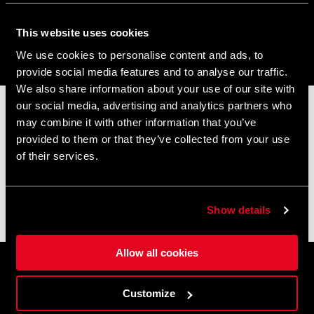
This website uses cookies
Legit Carbon
We use cookies to personalise content and ads, to
Die Race-Version. Entwickelt im World Cup, reduziert
provide social media features and to analyse our traffic.
auf das, was zählt. Leichter, präziser, kompromisslos
auf Speed. Wenn es nicht nur ums Runterkommen
We also share information about your use of our site with
geht, sondern ums Schnellsein.
our social media, advertising and analytics partners who
📦 SOMMERFERIENHINWEIS 📦
may combine it with other information that you’ve
Legit
Unser Büro und unser Lager bleiben vom
8. bis 17. August
provided to them or that they’ve collected from your use
Dein Go-to für Bikepark und Shuttle-Days. Robust,
aufgrund der Sommerpause geschlossen.
of their services.
direkt, verlässlich – genau das, was du willst, wenn
Bestellungen, die in diesem Zeitraum eingehen, werden nach
die Runs länger und schneller werden.
unserer Rückkehr schnellstmöglich bearbeitet. Der Versand
kann sich daher leicht verzögern.
Show details
Vielen Dank für Ihr Verständnis und gute Fahrt! 🚴🚴🏻‍♀️
Allow all cookies
Customize