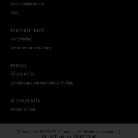
Crash Replacement
FAQ
PRODUKTE INFOS
Handbücher
Konformitätserklärung
PRIVACY
Privacy Policy
Cookies und Datenschutz-Richtlinie
RESERVED AREA
Access to B2B
Copyright © 2026 MET-Helmets
Alle Rechte vorbehalten
P.I. - VAT number 00744280140