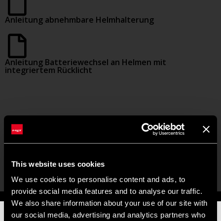
Anleitung abnehmbare Helmhalterung
Anleitung Batteriewechsel an Helmen mit
integriertem Rücklicht
INFORMATIONS INFO-TRI ASL
This website uses cookies
We use cookies to personalise content and ads, to
provide social media features and to analyse our traffic.
We also share information about your use of our site with
CONTACT US
our social media, advertising and analytics partners who
📦 SOMMERFERIENHINWEIS 📦