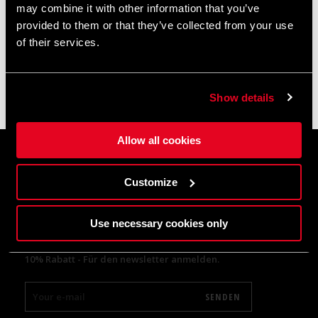
may combine it with other information that you’ve
Customer Service
Unser Büro und unser Lager bleiben vom
8. bis 17. August
provided to them or that they’ve collected from your use
Fahrerunterstützung
aufgrund der Sommerpause geschlossen.
of their services.
Bestellungen, die in diesem Zeitraum eingehen, werden nach
unserer Rückkehr schnellstmöglich bearbeitet. Der Versand
kann sich daher leicht verzögern.
Show details
Vielen Dank für Ihr Verständnis und gute Fahrt! 🚴🚴🏻‍♀️
MY ACCOUNT
Join / Log In To MET
Allow all cookies
SPRACHE
Customize
Deutsch
Use necessary cookies only
NEWSLETTER SIGNUP
10% Rabatt - Für den newsletter anmelden.