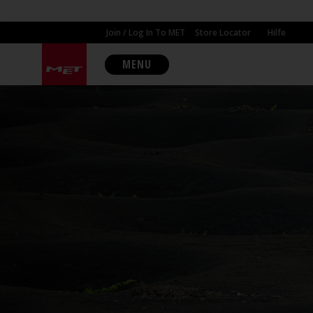
Join / Log In To MET
Store Locator
Hilfe
MENU