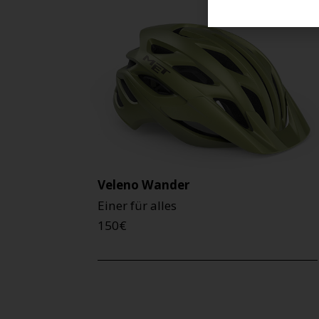
Veleno Wander
Einer für alles
150
€