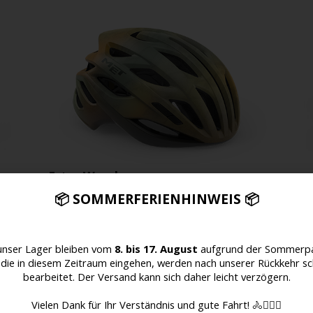
Estro Wander
Für Entdecker entwickelt
📦 SOMMERFERIENHINWEIS 📦
140
€
unser Lager bleiben vom
8. bis 17. August
aufgrund der Sommerpa
 die in diesem Zeitraum eingehen, werden nach unserer Rückkehr sc
bearbeitet. Der Versand kann sich daher leicht verzögern.
Vielen Dank für Ihr Verständnis und gute Fahrt! 🚴🚴🏻‍♀️