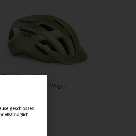
Allroad Wander
Unterwegs auf allen Wegen
120
€
use geschlossen.
hnellstmöglich