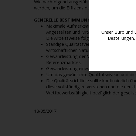
Wie nachfolgend ausgeführt werden - basierend a
werden, um die Effizienz des Qualitätsmanagement
GENERELLE BESTIMMUNGEN
Maximale Aufmerksamkeit für die Individual
Angestellten und Mitarbeitern;
Unser Büro und 
Die Arbeitsweise folgt den gängigen Wettb
Bestellungen,
Ständige Qualitätsverbesserungen der angeb
wirtschaftlicher Natur genauso wie Spitzen
Gewährleistung der Verfügbarkeit professio
Referenzmarktes;
Gewährleistung eines konstanten Prozesses z
Um das gewünschte Qualitätsniveau und die 
Die Qualitätsrichtlinie sollte kontinuierlic
diese vollständig zu verstehen und die neus
Wettbewerbsfähigkeit bezüglich der gesellsch
18/05/2017