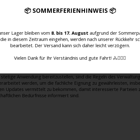
uf den generellen Bestimmungen - messbare Ziele festgelegt, die 
s weiter zu steigern.
📦 SOMMERFERIENHINWEIS 📦
isierung und die Anforderungen zur Zufriedenheit von bestimmten 
unser Lager bleiben vom
8. bis 17. August
aufgrund der Sommerpa
ewerbsregeln;
 die in diesem Zeitraum eingehen, werden nach unserer Rückkehr sc
otenen Produkte und Services, um zur vollsten Kunden- und Zuliefe
bearbeitet. Der Versand kann sich daher leicht verzögern.
leistungen und Ansehen der Marke außerhalb des Unternehmens steti
neller, beruflicher Erfahrung entsprechend der Anforderungen der 
Vielen Dank für Ihr Verständnis und gute Fahrt! 🚴🚴🏻‍♀️
ur Visualisierung, Motivation und der beruflichen Weiterentwicklun
stetige Anwendung bereitzustellen, sind die Regeln des Verwaltun
h überarbeitet werden, um die fachliche Eignung zu gewährleisten, in
ten Updates vermittelt zu bekommen, damit interessierte Parteien z
aftlichen Bedürfnisse informiert sind.