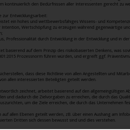
ntinuierlich den Bedürfnissen aller Interessenten gerecht zu wer
 zur Entwicklungsarbeit:
istet ein hohes und wettbewerbsfähiges Wissens- und Kompetenzn
r Intention, Wertschöpfung zu erzeugen während gegenwärtige und 
n;
, Professionalität durch Entwicklung in der Entwicklung und in de
et basierend auf dem Prinzip des risikobasierten Denkens, was so
001:2015 Prozessnorm führen würden, und ergreift ggf. Präventiv
herstellen, dass diese Richtlinie von allen Angestellten und Mitar
 von allen interessierten Beteiligten geteilt werden.
ntwortlich zeichnet, arbeitet basierend auf den allgemeingültigen A
len und dadurch die Zielvorgaben zu erreichen, die durch das Qual
uszurichten, um die Ziele erreichen, die durch das Unternehmen fe
n auf allen Ebenen geteilt werden, zB. über einen Aushang am Info
ssierten Dritten sich dessen bewusst sind und dies verstehen.