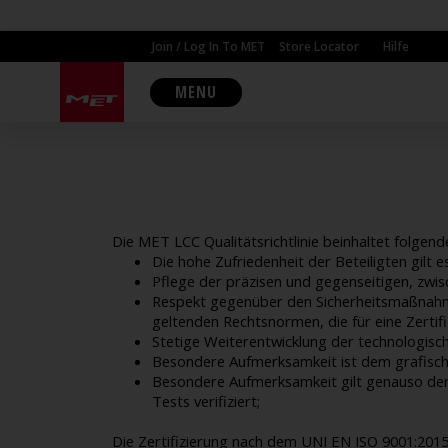
Join / Log In To MET
Store Locator
Hilfe
MENU
Die MET LCC Qualitätsrichtlinie beinhaltet folgen
Die hohe Zufriedenheit der Beteiligten gilt 
Pflege der präzisen und gegenseitigen, zwi
Respekt gegenüber den Sicherheitsmaßnahme
geltenden Rechtsnormen, die für eine Zertif
Stetige Weiterentwicklung der technologisc
Besondere Aufmerksamkeit ist dem grafisc
Besondere Aufmerksamkeit gilt genauso der s
Tests verifiziert;
Die Zertifizierung nach dem UNI EN ISO 9001:201