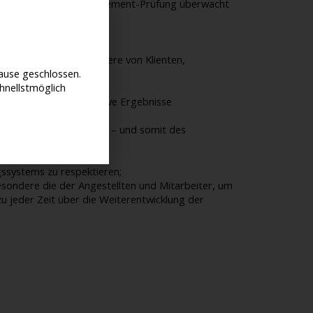
für den Fall einer Management-Prüfung überwacht
Personen und insbesondere von Klienten,
use geschlossen.
hnellstmöglich
rerzufriedenheit positive Ergebnisse
g zu steigern;
interessierten Personen – und somit des
g;
gssystems zu respektieren;
sbesondere die der Angestellten und Mitarbeiter, um
u jeder Zeit über die Weiterentwicklung der