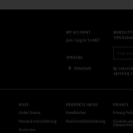
MY ACCOUNT
NEWSLETT
10% Rabat
Join / Log In To MET
SPRACHE
Deutsch
By subscri
agreeing 
HILFE
PRODUKTE INFOS
PRIVACY
Order Status
Handbücher
Privacy Poli
Versand und Lieferung
Konformitätserklärung
Cookies un
Datenschutz
Rückgabe