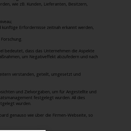
den, wie zB. Kunden, Lieferanten, Besitzern,
iveau;
künftige Erfordernisse zeitnah erkannt werden,
r Forschung.
viel bedeutet, dass das Unternehmen die Aspekte
maßnahmen, um Negativeffekt abzufedern und nach
beitern verstanden, geteilt, umgesetzt und
bsichten und Zielvorgaben, um für Angestellte und
itätsmanagement festgelegt wurden. All dies
stgelegt wurden.
board genauso wie über die Firmen-Webseite, so