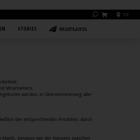
DE
EN
STORIES
edenheit;
nd Mitarbeitern;
angeboten werden, in Übereinstimmung aller
hließlich der entsprechenden Produkte, durch
am Markt, genauso wie der Konsens zwischen