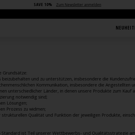
SAVE 10%
Zum Newsletter anmelden
QUALITÄTSRICHTLINIE
NEUHEIT
de Grundsätze:
es beizubehalten und zu unterstützen, insbesondere die Kundenzufri
schenmenschlichen Kommunikation, insbesondere die Angestellten u
n unterschiedlicher Länder, in denen unsere Produkte zum Kauf 
izierung notwendig sind;
hen Lösungen;
hen Prozess zu widmen;
trukturellen Qualität und Funktion der jeweiligen Produkte, einsc
5 Standard ist Teil unserer Wettbewerbs- und Qualitätsstrategie 