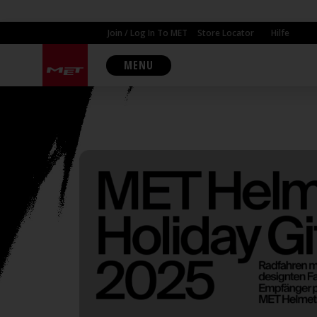
Join / Log In To MET
Store Locator
Hilfe
MENU