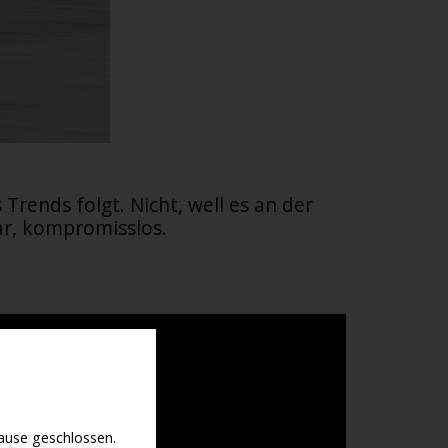
Trends folgt. Nicht, well es an der
lar, kompromisslos.
use geschlossen.