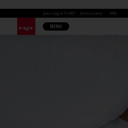
Join / Log In To MET
Store Locator
Hilfe
MENU