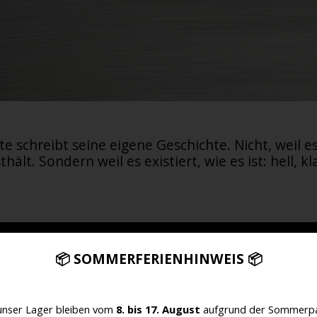
e schreibt seine eigene Geschichte. Nicht, weil es 
hält. Sondern weil es existiert, wie es ist: hell, k
📦 SOMMERFERIENHINWEIS 📦
unser Lager bleiben vom
8. bis 17. August
aufgrund der Sommerpa