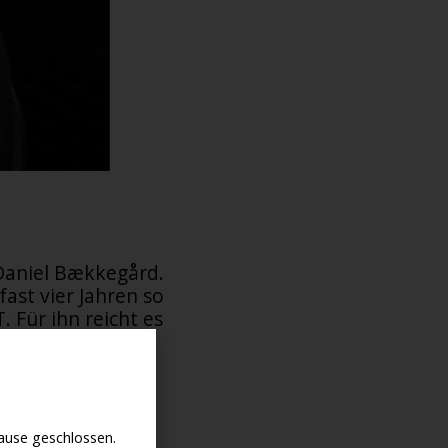
t Daniel Bækkegård.
fast vier Jahren so
 Für ihn reicht es
 Nizza oder Kona
onzentration und
use geschlossen.