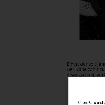
Einer, der seit Ja
Der Däne zählt zu 
etwas wie ein ver
nicht, dass ein
bestehen, bei 3
Unser Büro und 