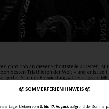
hren ganz nah an dieser Schnittstelle arbeitet, is
den besten Triathleten der Welt – und er ist seit 
längerter Arm der Entwicklungsabteilung von MET.
 Helm im Windkanal funktioniert. Er muss auch in
5 Grad, nach fünf Stunden auf dem Rad, wenn K
📦 SOMMERFERIENHINWEIS 📦
Haltung längst zu bröckeln beginnen.
unser Lager bleiben vom
8. bis 17. August
aufgrund der Sommerpa