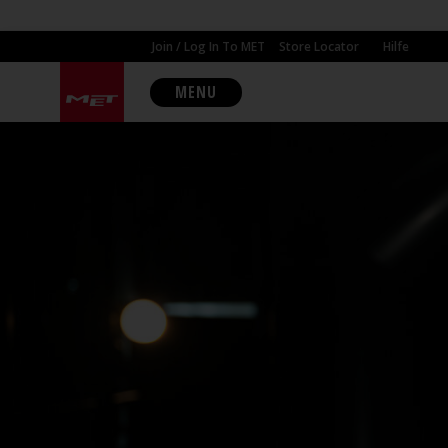
Join / Log In To MET
Store Locator
Hilfe
MENU