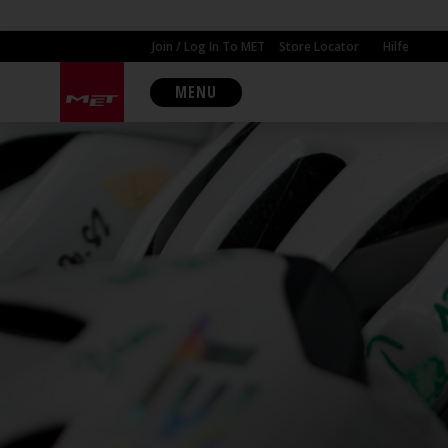
Join / Log In To MET
Store Locator
Hilfe
MENU