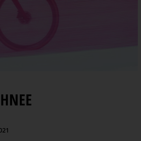
CHNEE
021