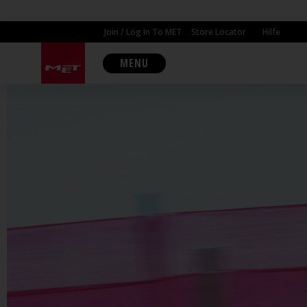
Join / Log In To MET
Store Locator
Hilfe
MENU