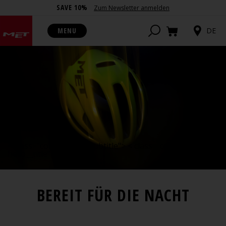
SAVE 10%
Zum Newsletter anmelden
MENU
DE
< class="color- hero__subtitle"> < class="color-
hero__title">
BEREIT FÜR DIE NACHT