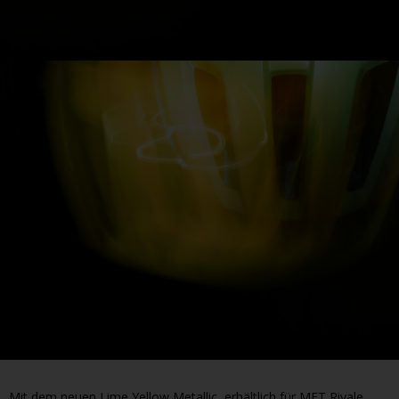
Mit dem neuen Lime Yellow Metallic, erhältlich für MET Rivale