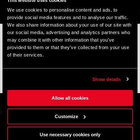
This website uses cookies
We use cookies to personalise content and ads, to
provide social media features and to analyse our traffic.
We also share information about your use of our site with
our social media, advertising and analytics partners who
📦 SOMMERFERIENHINWEIS 📦
may combine it with other information that you’ve
Unser Büro und unser Lager bleiben vom
8. bis 17. August
provided to them or that they’ve collected from your use
aufgrund der Sommerpause geschlossen.
of their services.
Bestellungen, die in diesem Zeitraum eingehen, werden nach
unserer Rückkehr schnellstmöglich bearbeitet. Der Versand
kann sich daher leicht verzögern.
Show details
Vielen Dank für Ihr Verständnis und gute Fahrt! 🚴🚴🏻‍♀️
Allow all cookies
Customize
Use necessary cookies only